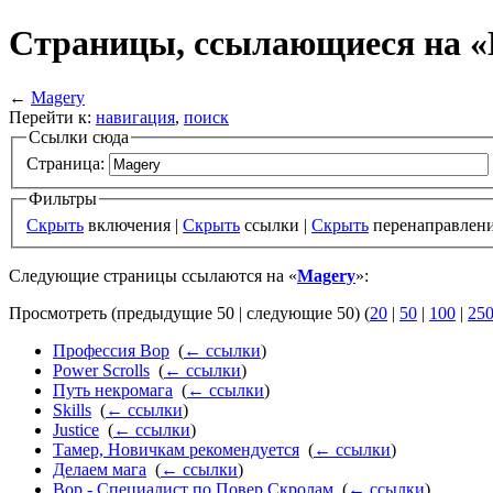
Страницы, ссылающиеся на «
←
Magery
Перейти к:
навигация
,
поиск
Ссылки сюда
Страница:
Фильтры
Скрыть
включения |
Скрыть
ссылки |
Скрыть
перенаправлен
Следующие страницы ссылаются на «
Magery
»:
Просмотреть (предыдущие 50 | следующие 50) (
20
|
50
|
100
|
25
Профессия Вор
‎
(
← ссылки
)
Power Scrolls
‎
(
← ссылки
)
Путь некромага
‎
(
← ссылки
)
Skills
‎
(
← ссылки
)
Justice
‎
(
← ссылки
)
Тамер, Новичкам рекомендуется
‎
(
← ссылки
)
Делаем мага
‎
(
← ссылки
)
Вор - Специалист по Повер Скролам
‎
(
← ссылки
)