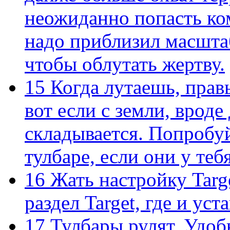
неожиданно попасть ком
надо приблизил масштаб
чтобы облутать жертву.
15
Когда лутаешь, прав
вот если с земли, вроде
складывается. Попробуй
тулбаре, если они у те
16
Жать настройку Targe
раздел Target, где и уст
17
Тулбары рулят. Удоб