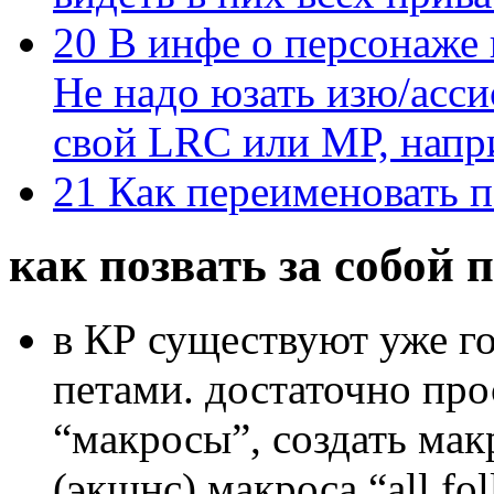
20
В инфе о персонаже 
Не надо юзать изю/асси
свой LRC или МР, напр
21
Как переименовать п
как позвать за собой 
в КР существуют уже г
петами. достаточно про
“макросы”, создать мак
(экшнс) макроса “all fo