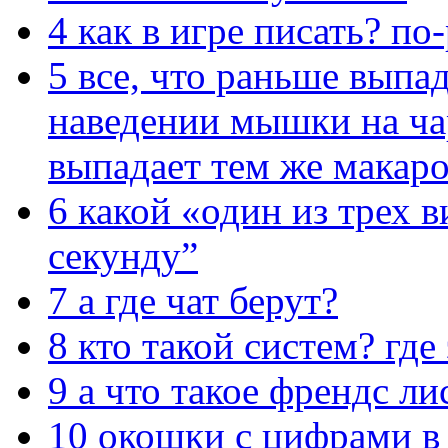
4
как в игре писать? п
5
все, что раньше выпа
наведении мышки на ча
выпадает тем же макаро
6
какой «один из трех в
секунду”
7
а где чат берут?
8
кто такой систем? где
9
а что такое френдс ли
10
окошки с цифрами в 