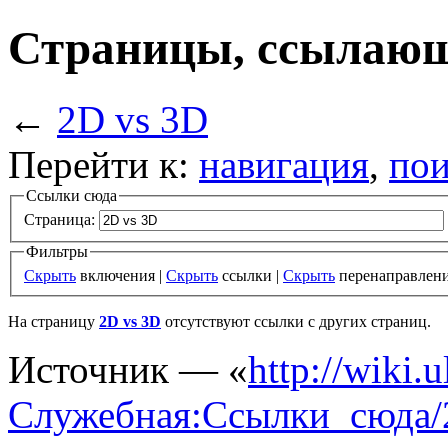
Страницы, ссылающи
←
2D vs 3D
Перейти к:
навигация
,
пои
Ссылки сюда
Страница:
Фильтры
Скрыть
включения |
Скрыть
ссылки |
Скрыть
перенаправлен
На страницу
2D vs 3D
отсутствуют ссылки с других страниц.
Источник — «
http://wiki.
Служебная:Ссылки_сюда