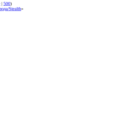
0
|
500
)
юда/Stealth
»