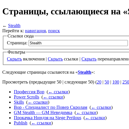
Страницы, ссылающиеся на «S
←
Stealth
Перейти к:
навигация
,
поиск
Ссылки сюда
Страница:
Фильтры
Скрыть
включения |
Скрыть
ссылки |
Скрыть
перенаправлен
Следующие страницы ссылаются на «
Stealth
»:
Просмотреть (предыдущие 50 | следующие 50) (
20
|
50
|
100
|
25
Профессия Вор
‎
(
← ссылки
)
Power Scrolls
‎
(
← ссылки
)
Skills
‎
(
← ссылки
)
Вор - Специалист по Повер Скролам
‎
(
← ссылки
)
GM Stealth — GM Неведимка
‎
(
← ссылки
)
Прокачка Ниндзя на Siege Perilous
‎
(
← ссылки
)
Publish
‎
(
← ссылки
)