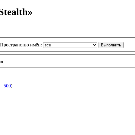
tealth»
Пространство имён:
ия
0
|
500
)