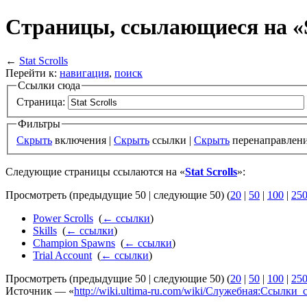
Страницы, ссылающиеся на «St
←
Stat Scrolls
Перейти к:
навигация
,
поиск
Ссылки сюда
Страница:
Фильтры
Скрыть
включения |
Скрыть
ссылки |
Скрыть
перенаправлен
Следующие страницы ссылаются на «
Stat Scrolls
»:
Просмотреть (предыдущие 50 | следующие 50) (
20
|
50
|
100
|
25
Power Scrolls
‎
(
← ссылки
)
Skills
‎
(
← ссылки
)
Champion Spawns
‎
(
← ссылки
)
Trial Account
‎
(
← ссылки
)
Просмотреть (предыдущие 50 | следующие 50) (
20
|
50
|
100
|
25
Источник — «
http://wiki.ultima-ru.com/wiki/Служебная:Ссылки_с