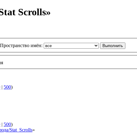
at Scrolls»
Пространство имён:
ия
0
|
500
)
0
|
500
)
юда/Stat_Scrolls
»