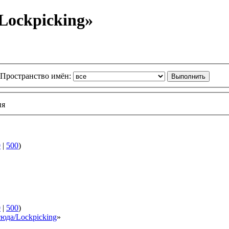
Lockpicking»
Пространство имён:
ия
0
|
500
)
0
|
500
)
сюда/Lockpicking
»