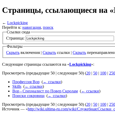
Страницы, ссылающиеся на «
←
Lockpicking
Перейти к:
навигация
,
поиск
Ссылки сюда
Страница:
Фильтры
Скрыть
включения |
Скрыть
ссылки |
Скрыть
перенаправлен
Следующие страницы ссылаются на «
Lockpicking
»:
Просмотреть (предыдущие 50 | следующие 50) (
20
|
50
|
100
|
25
Профессия Вор
‎
(
← ссылки
)
Skills
‎
(
← ссылки
)
Вор - Специалист по Повер Скролам
‎
(
← ссылки
)
Поиски сокровищ
‎
(
← ссылки
)
Просмотреть (предыдущие 50 | следующие 50) (
20
|
50
|
100
|
25
Источник — «
http://wiki.ultima-ru.com/wiki/Служебная:Ссылки_