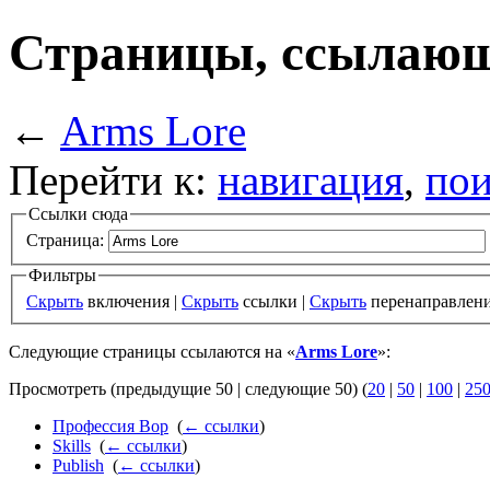
Страницы, ссылающ
←
Arms Lore
Перейти к:
навигация
,
пои
Ссылки сюда
Страница:
Фильтры
Скрыть
включения |
Скрыть
ссылки |
Скрыть
перенаправлен
Следующие страницы ссылаются на «
Arms Lore
»:
Просмотреть (предыдущие 50 | следующие 50) (
20
|
50
|
100
|
25
Профессия Вор
‎
(
← ссылки
)
Skills
‎
(
← ссылки
)
Publish
‎
(
← ссылки
)